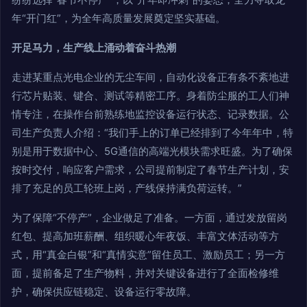
年“开门红”，为全年高质量发展奠定坚实基础。
开足马力，生产线上涌动着奋斗热潮
走进某重点光电企业的无尘车间，自动化设备正有条不紊地进
行芯片贴装、键合、测试等精密工序。身着防尘服的工人们神
情专注，在操作台前熟练地监控设备运行状态、记录数据。公
司生产负责人介绍：“我们手上的订单已经排到了今年年中，特
别是用于数据中心、5G通信的高端光模块需求旺盛。为了确保
按时交付，响应客户需求，公司提前制定了春节生产计划，安
排了充足的员工轮班上岗，产线保持满负荷运转。”
为了保障“不停产”，企业做足了准备。一方面，通过发放留岗
红包、提高加班薪酬、组织暖心年夜饭、丰富文体活动等方
式，用“真金白银”和“真情实意”留住员工、激励员工；另一方
面，提前备足了生产物料，并对关键设备进行了全面检修维
护，确保供应链稳定、设备运行零故障。