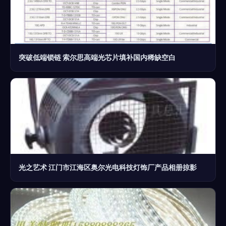
突破低端锁链 索尔思高端光芯片填补国内稀缺空白
光之艺术 江门市江海区奥尔光电科技灯饰厂产品相册掠影