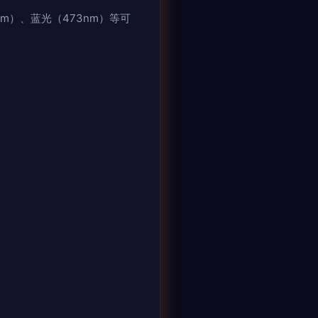
m）、蓝光（473nm）等可