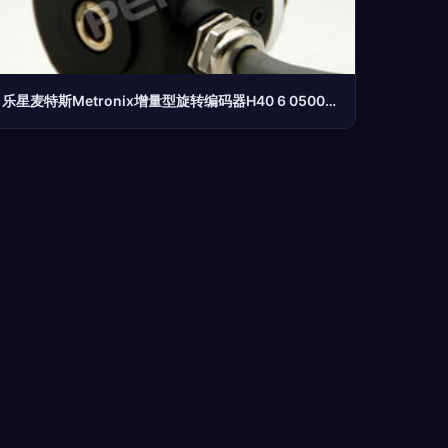
乐星麦特斯Metronix增量型旋转编码器H40 6 0500VL 精密光电技术的卓越代表