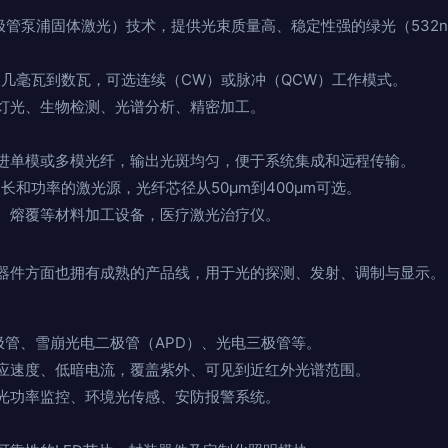
极管泵浦固体激光）技术，提供光束质量高、稳定性强的绿光（532n
几毫瓦到数瓦，可选连续（CW）或脉冲（QCW）工作模式。
灯光、生物检测、光谱分析、精密加工。
进单模或多模光纤，输出光斑均匀，便于系统集成和远程传输。
长和功率的激光源，光纤芯径从50μm到400μm可选。
、熔覆等材料加工设备，医疗激光治疗仪。
器件方面也拥有成熟的产品线，用于光的探测、发射、调制与显示。
二极管、雪崩光电二极管（APD）、光电三极管等。
应速度、低暗电流，覆盖紫外、可见到近红外光谱范围。
光功率监控、环境光传感、安防报警系统。